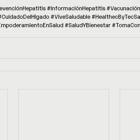
evenciónHepatitis
#InformaciónHepatitis
#Vacunación
#CuidadoDelHígado
#ViveSaludable
#HealthecByTecSa
EmpoderamientoEnSalud
#SaludYBienestar
#TomaCont