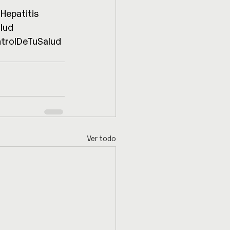
Hepatitis
lud
rolDeTuSalud
Ver todo