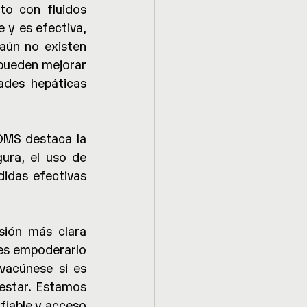
o con fluidos 
 y es efectiva, 
aún no existen 
pueden mejorar 
ades hepáticas 
OMS destaca la 
ura, el uso de 
idas efectivas 
ión más clara 
es empoderarlo 
acúnese si es 
estar. Estamos 
iable y acceso 