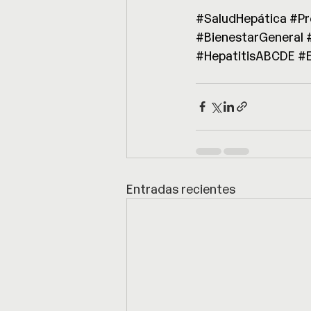
#SaludHepática
#Pr
#BienestarGeneral
#HepatitisABCDE
#
Entradas recientes