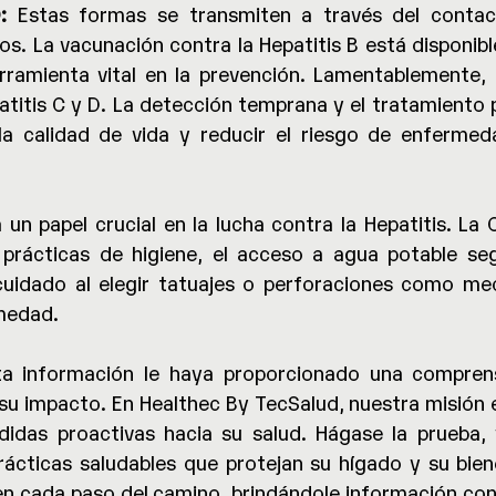
:
 Estas formas se transmiten a través del contact
s. La vacunación contra la Hepatitis B está disponible
rramienta vital en la prevención. Lamentablemente, 
atitis C y D. La detección temprana y el tratamiento 
 la calidad de vida y reducir el riesgo de enfermed
 un papel crucial en la lucha contra la Hepatitis. La 
 prácticas de higiene, el acceso a agua potable seg
cuidado al elegir tatuajes o perforaciones como med
rmedad.
a información le haya proporcionado una comprens
y su impacto. En Healthec By TecSalud, nuestra misión 
das proactivas hacia su salud. Hágase la prueba, v
rácticas saludables que protejan su hígado y su bien
en cada paso del camino, brindándole información conf