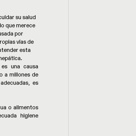
idar su salud 
ado que merece 
usada por 
ropias vías de 
ntender esta 
hepática.
 es una causa 
a millones de 
adecuadas, es 
ua o alimentos 
cuada higiene 