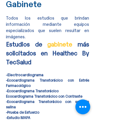
Gabinete
Todos los estudios que brindan
información mediante equipos
especializados que suelen resultar en
imágenes.
Estudios de
gabinete
más
solicitados en Healthec By
TecSalud
-El
ectrocardiograma
-Ecocardiograma Transtorácico con Estrés
Farmacológico
-Ecocardiograma Transtorácico
Ecocardiograma Transtorácico con Contraste
-Ecocardiograma Transtorácico con solución
salina
-Prueba de Esfuerzo
-Estudio MAPA
-Estudio Holter
-Estudio Polisomnografía