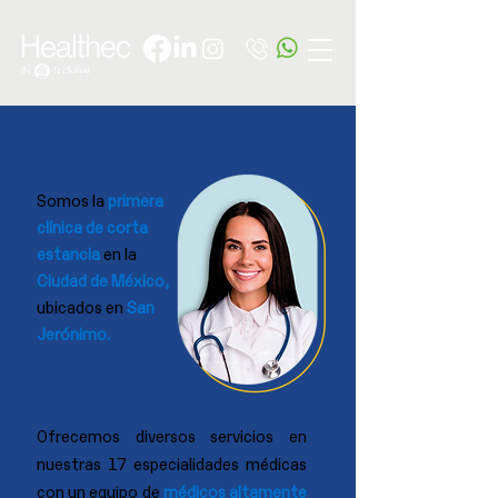
Clínica Healthec By TecSalud
Somos la
primera
clínica de corta
estancia
en la
Ciudad de México,
ubicados en
San
Jerónimo.
Ofrecemos diversos servicios en
nuestras 17 especialidades médicas
con un equipo de
médicos altamente