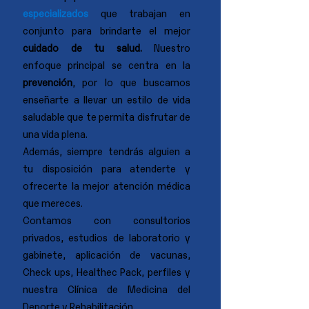
especializados
que trabajan en
conjunto para brindarte el mejor
cuidado de tu salud.
Nuestro
enfoque principal se centra en la
prevención
, por lo que buscamos
enseñarte a llevar un estilo de vida
saludable que te permita disfrutar de
una vida plena.
Además, siempre tendrás alguien a
tu disposición para atenderte y
ofrecerte la mejor atención médica
que mereces.
Contamos con consultorios
privados, estudios de laboratorio y
gabinete, aplicación de vacunas,
Check ups, Healthec Pack, perfiles y
nuestra Clínica de Medicina del
Deporte y Rehabilitación.