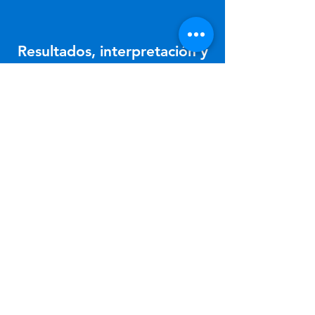
Resultados, interpretación y
detalles del programa.
Para mayor información, descarga
nuestro programa de intervención
especializado con una duración
promedio de 17 horas repartidas en 6
visitas.
Descargar infografía
Conoce cómo
prevenir y tratar