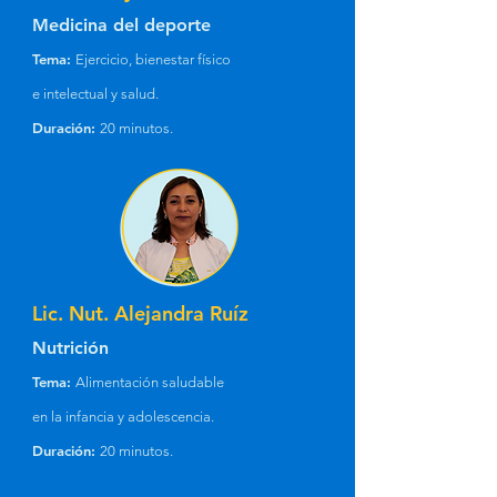
Medicina del deporte
Tema:
Ejercicio, bienestar físico
e intelectual y salud.
Duración:
20 minutos.
Lic. Nut. Alejandra Ruíz
Nutrición
Tema:
Alimentación saludable
en la infancia y adolescencia.
Duración:
20 minutos.