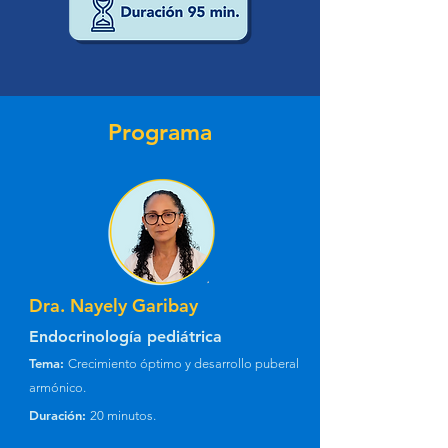
Programa
Dra. Nayely Garibay
Endocrinología pediátrica
Tema:
Crecimiento óptimo y desarrollo puberal
armónico.
Duración:
20 minutos.