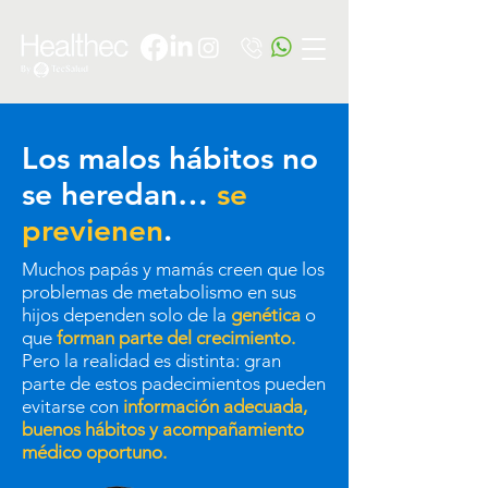
Los malos hábitos no
se heredan…
se
previenen
.
Muchos papás y mamás creen que los
problemas de metabolismo en sus
hijos dependen solo de la
genética
o
que
forman parte del crecimiento.
Pero la realidad es distinta: gran
parte de estos padecimientos pueden
evitarse con
información adecuada,
buenos hábitos y acompañamiento
médico oportuno.