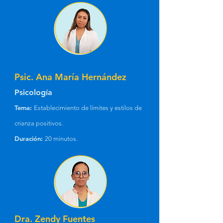
Psic. Ana María Hernández
Psicología
Tema:
Establecimiento de límites y estilos de
crianza positivos.
Duración:
20 minutos.
Dra. Zendy Fuentes