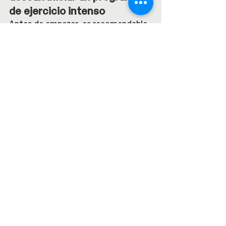
de ejercicio intenso
Antes de empezar, es recomendable 
una evaluación cardiológica para 
descartar riesgos.
Además, es importante considerar 
que cualquier persona interesada en 
hacerse un chequeo preventivo, 
especialmente aquellos mayores de 
40 años, pueden beneficiarse de una 
evaluación cardiológica para 
asegurar su salud cardiovascular 
haya empezado o no a mostrar 
síntomas de alguna enfermedad.
Agenda ahora tu Healthec Pack 
Cardiológico Integral
Conclusión